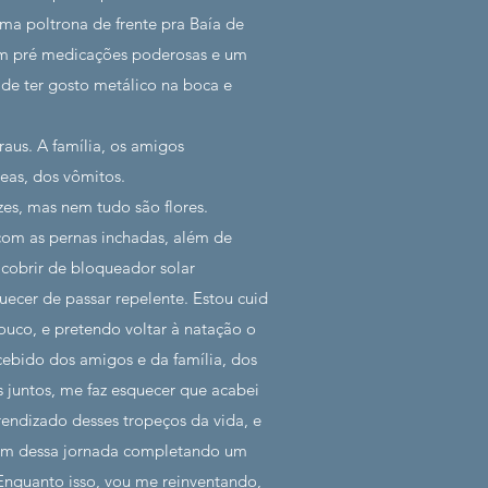
ma poltrona de frente pra Baía de
com pré medicações poderosas e um
de ter gosto metálico na boca e
aus. A família, os amigos
eas, dos vômitos.
es, mas nem tudo são flores.
 com as pernas inchadas, além de
 cobrir de bloqueador solar
ecer de passar repelente. Estou cuid
ouco, e pretendo voltar à natação o
cebido dos amigos e da família, dos
 juntos, me faz esquecer que acabei
endizado desses tropeços da vida, e
 fim dessa jornada completando um
Enquanto isso, vou me reinventando,