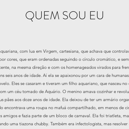
QUEM SOU EU
uariana, com lua em Virgem, cartesiana, que achava que controlava
or cores, que eram ordenadas seguindo o círculo cromático, e sem
cente, na mesma direção e com os homenageados virados para frent
uns seis anos de idade. Aí ela se apaixonou por um cara de humana
elo. Eles se casaram e tiveram um filho aquariano, que nasceu no
com um céu tomado de Aquário. O menino amava cozinhar e revoluc
s pães aos doze anos de idade. Ela deixou de ter um armário organ
do encontrava uma roupa no mafuá compartilhado, em menos de ci
s amigos e fazia parte de um bloco de carnaval. Ela foi triatleta, m
ando uma tiazona chubby. Também era infectologista, mas resolver 