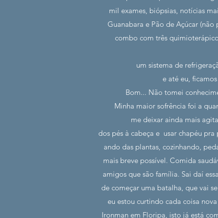
mil exames, biópsias, notícias m
Guanabara e Pão de Açúcar (não p
combo com três quimioterápicos
um sistema de refrigeraç
e até eu, ficamo
Bom... Não tomei conhecimen
Minha maior sofrência foi a qua
me deixar ainda mais agita
dos pés à cabeça e usar chapéu pra 
ando das plantas, cozinhando, peda
mais breve possível. Comida saudáv
amigos que são família. Sai daí es
de começar uma batalha, que vai se
eu estou curtindo cada coisa nov
Ironman em Floripa, isto já está c