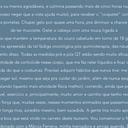
ais ou menos agradáveis, e culmina passando mais de cinco horas nu
osso negar que a vista ajuda muito), para receber o "coquetel" 
 porretas. Chupei gelo por quase uma hora, pra diminuir a chance 
de ter mucosite. Gelei a cabeça com uma touca ligada a
ão que mantém a temperatura do couro cabeludo em torno de 18 gr
s na apreensão da tal fadiga oncológica pós quimioterapia, das náus
to disso. Todas as medidas pré e pós QT estão sendo muito eficaz
ntidade de corticóide nesse corpo, que me fez reter líquidos e ficar
da do que o costumaz. Precisei adquirir hábitos que nunca tive: me
pegar sol, mesmo que seja pra cuidar do jardim, além de nunca esqu
lando (quanto mais atividade física melhor), correndo, ainda que p
el, exercício e, principalmente, muito amor e carinho que tenho re
sa força que, muitas vezes, nesses momentos animados que passamos
r longa mas, acredito mesmo, bem sucedida. A gente tira muito apr
a e boa que está vindo no carreto deste tsunami. Vou comemorar o
ombinado com a Márcia Ferreira, minha treinadora e amiga querida. 