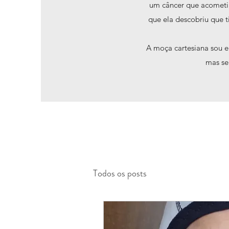
um câncer que acometia
que ela descobriu que t
A moça cartesiana sou e
mas s
Todos os posts