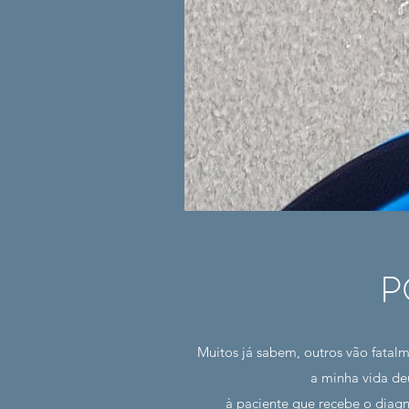
P
Muitos já sabem, outros vão fatalm
a minha vida de
à paciente que recebe o diag